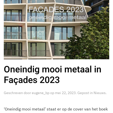
Oneindig mooi metaal in
Façades 2023
Geschreven door
eugene_bp
op
mei 22, 2023
. Gepost in
Nieuws
.
‘Oneindig mooi metaal’ staat er op de cover van het boek