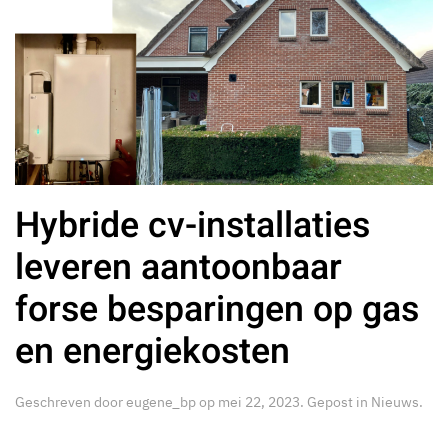
Hybride cv-installaties
leveren aantoonbaar
forse besparingen op gas
en energiekosten
Geschreven door
eugene_bp
op
mei 22, 2023
. Gepost in
Nieuws
.