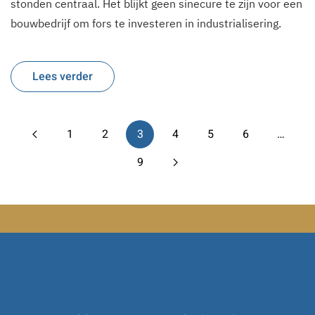
stonden centraal. Het blijkt geen sinecure te zijn voor een
bouwbedrijf om fors te investeren in industrialisering.
Lees verder
1
2
3
4
5
6
…
9