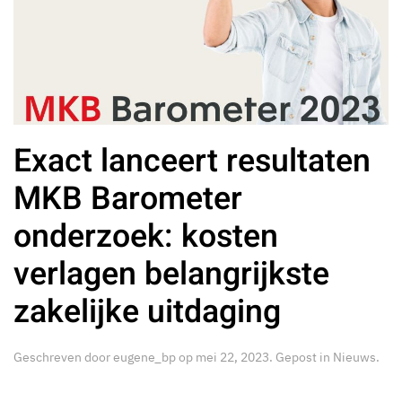
Exact lanceert resultaten
MKB Barometer
onderzoek: kosten
verlagen belangrijkste
zakelijke uitdaging
Geschreven door
eugene_bp
op
mei 22, 2023
. Gepost in
Nieuws
.