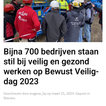
Bijna 700 bedrijven staan
stil bij veilig en gezond
werken op Bewust Veilig-
dag 2023
Geschreven door
eugene_bp
op
maart 31, 2023
. Gepost in
Nieuws
.