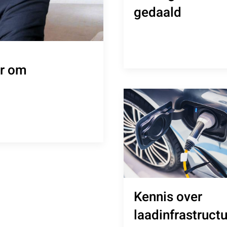
gedaald
ar om
Kennis over
laadinfrastruct