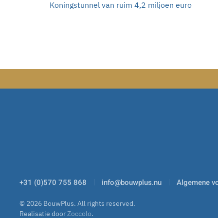
Koningstunnel van ruim 4,2 miljoen euro
+31 (0)570 755 868
info@bouwplus.nu
Algemene v
©
2026
BouwPlus. All rights reserved.
Realisatie door
Zoccolo
.