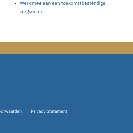
Werk mee aan een toekomstbestendige
zorgsector
oorwaarden
Privacy Statement