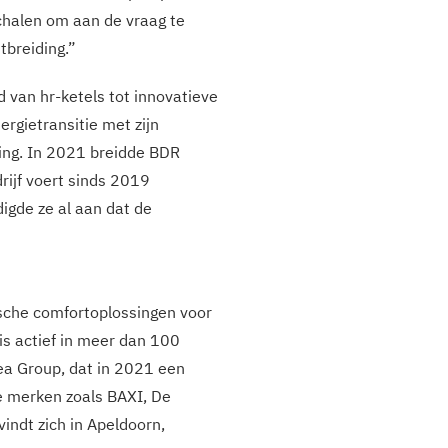
schalen om aan de vraag te
tbreiding.”
 van hr-ketels tot innovatieve
gietransitie met zijn
ing. In 2021 breidde BDR
ijf voert sinds 2019
igde ze al aan dat de
sche comfortoplossingen voor
is actief in meer dan 100
ea Group, dat in 2021 een
e merken zoals BAXI, De
ndt zich in Apeldoorn,