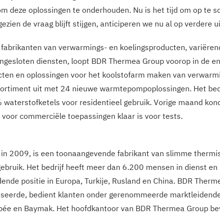
 om deze oplossingen te onderhouden. Nu is het tijd om op te 
zien de vraag blijft stijgen, anticiperen we nu al op verdere ui
e fabrikanten van verwarmings- en koelingsproducten, variërend
esloten diensten, loopt BDR Thermea Group voorop in de ener
cten en oplossingen voor het koolstofarm maken van verwarm
ortiment uit met 24 nieuwe warmtepompoplossingen. Het bedr
 waterstofketels voor residentieel gebruik. Vorige maand kond
l voor commerciële toepassingen klaar is voor tests.
in 2009, is een toonaangevende fabrikant van slimme thermi
ebruik. Het bedrijf heeft meer dan 6.200 mensen in dienst en 
dende positie in Europa, Turkije, Rusland en China. BDR Therm
liseerde, bedient klanten onder gerenommeerde marktleidend
ppée en Baymak. Het hoofdkantoor van BDR Thermea Group bevi