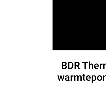
BDR Therm
warmtepom