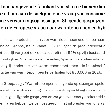
toonaangevende fabrikant van slimme binnenklima
e uit om aan de snelgroeiende vraag van consume
ge verwarmingsoplossingen. Stijgende gasprijzen
llen de Europese vraag naar warmtepompen en hyb
 nieuwe productielijnen voor warmtepompen openen op haar p
o del Grappa, Italië. Vanaf juli 2023 gaan de productielocati
bedrijf vergroot ook de capaciteit met 50% op zijn bestaande
rankrijk en Vilafranca del Penedès, Spanje. Bovendien intensi
langrijk onderdeel van warmtepompsystemen – in Istanboel, 
roductie van warmtepompen te verhogen tot 800.000 in 2026.
ea Group, zegt: “Warmtepompen en hybride oplossingen spelen 
efficiënt en bieden de mogelijkheid om de opwekking van warmt
huidige stijgende gasprijzen en zorgen over energiezekerheid
en jaren hebben we geïnvesteerd in het uitbreiden van ons 