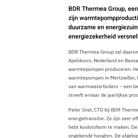
BDR Thermea Group, een 
zijn warmtepompproducti
duurzame en energiezuini
energiezekerheid versne
BDR Thermea Group zal daarom
Apeldoorn, Nederland en Bassan
warmtepompen produceren. Het 
warmtepompen in Mertzwiller, F
van warmwaterboilers – een be
streeft ernaar de jaarlijkse p
Peter Snel, CTO bij BDR Therm
energietransitie. Ze zijn zeer 
hebt koolstofarm te maken. De 
ongekende hoogten. De afgelop