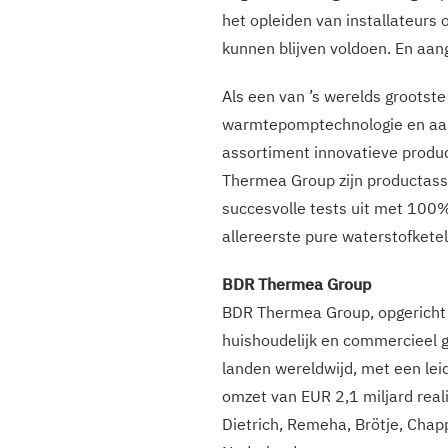
het opleiden van installateurs
kunnen blijven voldoen. En aange
Als een van ’s werelds grootst
warmtepomptechnologie en aang
assortiment innovatieve produ
Thermea Group zijn productass
succesvolle tests uit met 100%
allereerste pure waterstofkete
BDR Thermea Group
BDR Thermea Group, opgericht 
huishoudelijk en commercieel g
landen wereldwijd, met een lei
omzet van EUR 2,1 miljard rea
Dietrich, Remeha, Brötje, Cha