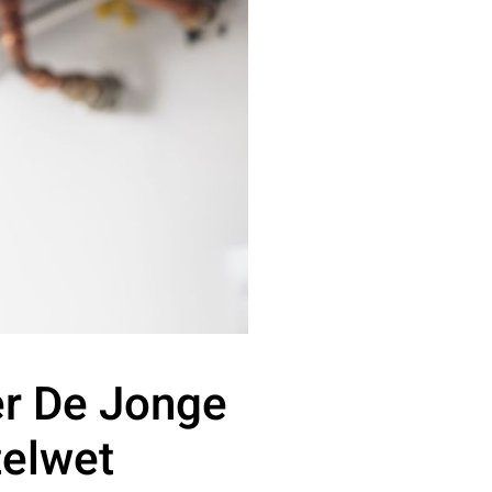
er De Jonge
telwet