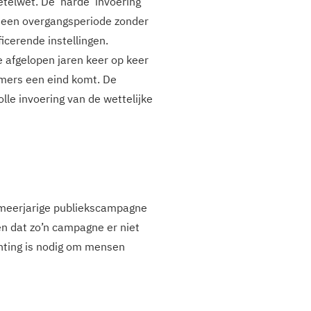
telwet. De ‘harde’ invoering
d een overgangsperiode zonder
ficerende instellingen.
e afgelopen jaren keer op keer
emers een eind komt. De
le invoering van de wettelijke
 meerjarige publiekscampagne
en dat zo’n campagne er niet
chting is nodig om mensen