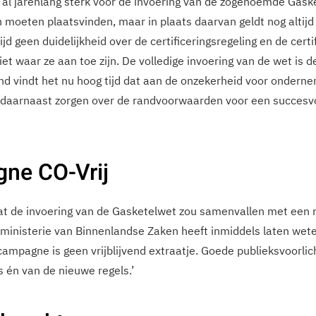
al jarenlang sterk voor de invoering van de zogenoemde Gaske
n moeten plaatsvinden, maar in plaats daarvan geldt nog altij
tijd geen duidelijkheid over de certificeringsregeling en de certi
et waar ze aan toe zijn. De volledige invoering van de wet is d
nd vindt het nu hoog tijd dat aan de onzekerheid voor ondern
daarnaast zorgen over de randvoorwaarden voor een succesvol
ne CO-Vrij
dat de invoering van de Gasketelwet zou samenvallen met een
 ministerie van Binnenlandse Zaken heeft inmiddels laten wet
campagne is geen vrijblijvend extraatje. Goede publieksvoorli
s én van de nieuwe regels.’