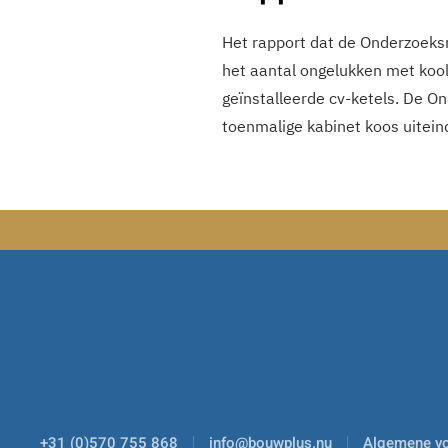
Het rapport dat de Onderzoeksr
het aantal ongelukken met kool
geïnstalleerde cv-ketels. De O
toenmalige kabinet koos uiteind
+31 (0)570 755 868
info@bouwplus.nu
Algemene v